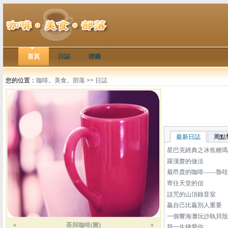
首頁
日誌
標籤
您的位置：
咖啡。美食。部落
>>
日誌
最新日誌
周點
星巴克經典之冰焦糖瑪
羅漢齋的做法
最昂貴的咖啡——魯哇
寄往天堂的信
詛咒的山頂錄音室
贏自己比贏別人重要
一個響海灘玩沙執貝殼
«
茶與咖啡(圖)
»
我一生鍾愛你