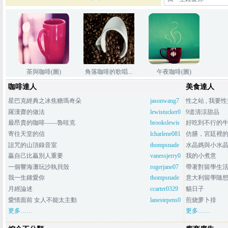
茶與咖啡(圖)
角落咖啡的歌唱...
午夜咖啡(圖)
咖啡達人
美食達人
(圖)
星巴克經典之冰焦糖瑪奇朵
jasonwang7
性之站 , 我要性交
474
羅漢齋的做法
lewistucker0
9道清涼甜品
721
最昂貴的咖啡——魯哇克
brookslewis
好吃到不行的
0419
寄往天堂的信
lcharlene081
仿膳，宮廷裡
9
詛咒的山頂錄音室
thompsnade
水晶媽與小水晶
r0916
贏自己比贏別人重要
vanessjerry0
我的小煮意
219
一個響海灘玩沙執貝殼
rogerjane07
帶著對留學生活
17
我一生鍾愛你
thompsnade
意大利留學隨
r0916
月經論述
ccarter0329
貓日子
愛情面前 女人不能太主動
lanestepens0
煎烧萝卜排
215
更多……
更多……