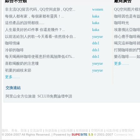
綜合不分類
廠商廣告
非主流QQ留言代码 , QQ空间皮肤 , QQ空...
women
QQ空间图片模块 
每個人都有家，每個家都有靈異！...
kaka
咖啡因也是有益的
這些產品的說明都很......
kaka
咖啡時光
人生最美好的45件事 你還差幾件？...
kaka
埃塞俄比亞咖
以前送給別人的歌~今天看看~依然很令自...
yueyue
得心應手咖啡兩周
咖啡情緣
dds1
喝完這杯咖啡
冷卻的咖啡
dds1
打開咖啡館的
每天喝兩杯咖啡使罹患肝癌風險降低43%...
dds1
樂石咖啡——
喜歡喝酸奶的注意嘍
yueyue
更多……
初夏的細枝末節
yueyue
更多……
交換連結
阿里山全方位旅遊
SCLUB免費論壇申請
咖啡。美食。部落
|
交流論壇
|
快捷面板
|
站點地圖
|
友情鏈接
|
空間列表
|
站點存檔
|
聯繫我們
© 2004-2007
All Rights Reserved. | Powered by
SUPE
SITE
5.5
© 2001-2007
Comsenz Inc.