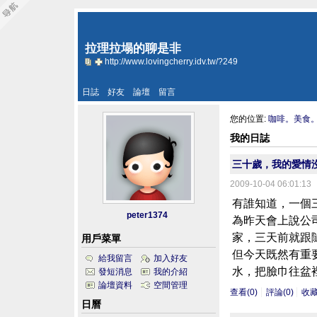
拉理拉塌的聊是非
http://www.lovingcherry.idv.tw/?249
日誌
好友
論壇
留言
您的位置:
咖啡。美食
我的日誌
三十歲，我的愛情
2009-10-04 06:01:13
有誰知道，一個
peter1374
為昨天會上說公
家，三天前就跟
用戶菜單
但今天既然有重
給我留言
加入好友
水，把臉巾往盆裡
發短消息
我的介紹
論壇資料
空間管理
查看(0)
評論(0)
收
日曆