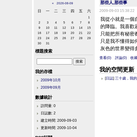
那些人,那些事
«
2026-08-09
2009-09-03 15:38:22
日
一
二
三
四
五
六
1
我從小就是一個
2
3
4
5
6
7
8
的降臨。我喜歡
9
10
11
12
13
14
15
只能把所有秘密
16
17
18
19
20
21
22
23
24
25
26
27
28
29
只是我不懂得如
30
31
灰色的世界變得多
標題搜索
查看(0)
評論(0)
收
我的空間更新
我的存檔
[
日誌
]
三十歲，我
2009年10月
2009年09月
數據統計
訪問量: 0
日誌數: 2
建立時間: 2009-09-03
更新時間: 2009-10-04