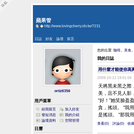
蘋果管
http://www.lovingcherry.idv.tw/?231
日誌
好友
論壇
留言
您的位置:
咖啡。美食
我的日誌
用什麼才能使你高
2009-10-12 19:01:04
天將黑未黑之際
ortiz6356
美，且不見人影
“好！”她笑臉盈
用戶菜單
貪，搖頭。 “我
給我留言
加入好友
是搖頭。 “那我用兩
發短消息
我的介紹
論壇資料
空間管理
查看(0)
評論(0)
收
日曆