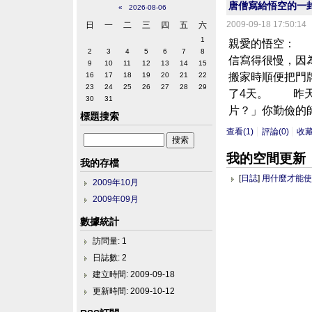
唐僧寫給悟空的一
«
2026-08-06
2009-09-18 17:50:14
日
一
二
三
四
五
六
1
親愛的悟空： 
2
3
4
5
6
7
8
信寫得很慢，因
9
10
11
12
13
14
15
搬家時順便把門
16
17
18
19
20
21
22
23
24
25
26
27
28
29
了4天。 昨天
30
31
片？」你勤儉的師
標題搜索
查看(1)
評論(0)
收
我的空間更新
我的存檔
[
日誌
]
用什麼才能
2009年10月
2009年09月
數據統計
訪問量: 1
日誌數: 2
建立時間: 2009-09-18
更新時間: 2009-10-12