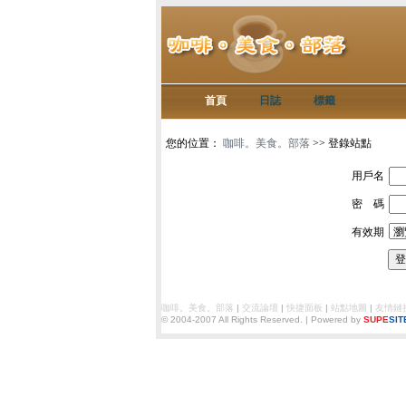
首頁
日誌
標籤
您的位置：
咖啡。美食。部落
>> 登錄站點
用戶名
密 碼
有效期
登
咖啡。美食。部落
|
交流論壇
|
快捷面板
|
站點地圖
|
友情鏈
© 2004-2007
All Rights Reserved. | Powered by
SUPE
SIT