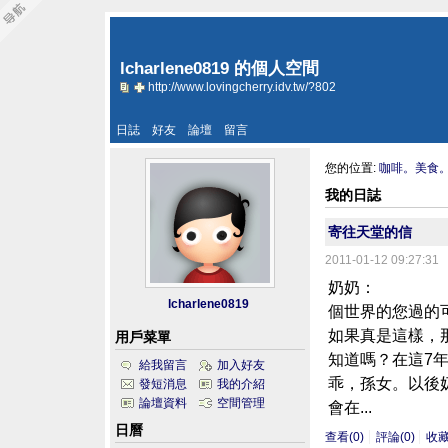
lcharlene0819 的個人空間
http://www.lovingcherry.idv.tw/?802
日誌
好友
論壇
留言
您的位置:
咖啡。美食
我的日誌
寄往天堂的信
2011-01-12 09:27:31
奶奶： 一轉
lcharlene0819
個世界的您過的
如果真是這樣
用戶菜單
知道嗎？在這7
給我留言
加入好友
乖，孫女。以後
發短消息
我的介紹
論壇資料
空間管理
會在...
日曆
查看(0)
評論(0)
收